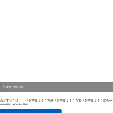
气体探测报警系统
：
您是不是在找
丝瓜草莓视频污
可燃丝瓜草莓视频污
有毒丝瓜草莓视频污
四合一
频污配件
环
保检测仪