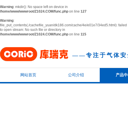
Warning
: mkdir(): No space left on device in
/home/www/wwwroot/Z1024.COM/func.php
on line
127
Warning
:
file_put_contents(./cachefile_yuan/dk186.com/cache/4e/e01e7/34ed5.html): failed
to open stream: No such file or directory in
/home/www/wwwroot/Z1024.COM/func.php
on line
115
——
专注于气体安
网站首页
公司介绍
产品中